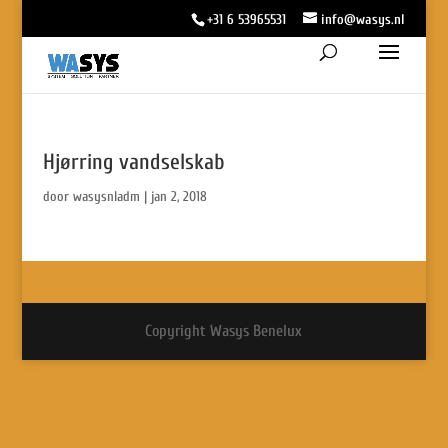
+31 6 53965531
info@wasys.nl
Hjørring vandselskab
door
wasysnladm
|
jan 2, 2018
Copyright Wasys Benelux