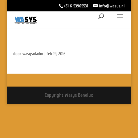
+31 6 53965531
info@wasys.nl
door
wasysnladm
|
feb 19, 2016
Copyright Wasys Benelux